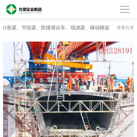
U形梁、节段梁、防撞墙台车、现浇梁、移动模架
查看分类