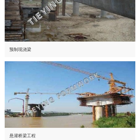
预制现浇梁
悬灌桥梁工程